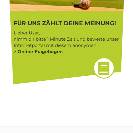
FÜR UNS ZÄHLT DEINE MEINUNG!
Lieber User,
nimm dir bitte 1 Minute Zeit und bewerte unser
Internetportal mit diesem anonymen
>
Online-Fragebogen