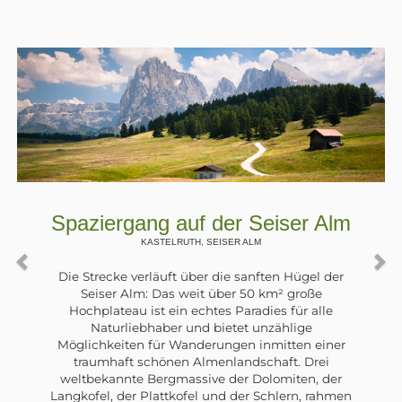
r Alm
Spaziergang am Zoggler St
ULTENTAL, , ST. WALBURG
el der
Im Ultental wurden in den 60er Jahren f
oße
Errichtung von Wasserkraftwerken große Ei
 alle
in die Natur durchgeführt: Dämme wu
e
gebaut und Stauseen geschaffen. Der g
 einer
davon, in der Nähe von St. Walburg, ist
Drei
Zogglersee. Entlang seines östlichen U
n, der
verläuft ein schöner breiter Forstweg
 rahmen