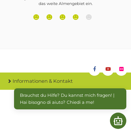
Informationen & Kontakt
Brauchst du Hilfe? Du kannst mich fragen! | 
Hai bisogno di aiuto? Chiedi a me!
Open