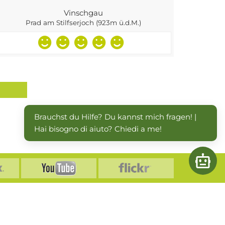
Vinschgau
Prad am Stilfserjoch (923m ü.d.M.)
Brauchst du Hilfe? Du kannst mich fragen! | 
Hai bisogno di aiuto? Chiedi a me!
Open