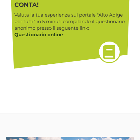
CONTA!
Valuta la tua esperienza sul portale "Alto Adige
per tutti" in 5 minuti compilando il questionario
anonimo presso il seguente link:
Questionario online