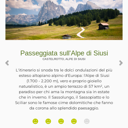
i Siusi
Passeggiata in riva al 
Zoccolo
ULTIMO, , SANTA VALPURGA
azioni del più
lpe di Siusi
La Val d'Ultimo è stata interessata n
gioiello
da grandi lavori per la realizzazio
i 57 km², un
idroelettriche. Lungo la valle sono st
a in estate
degli sbarramenti che hanno formato
opiatto e lo
artificiali. Il più grande si trova nei p
che che fanno
di Santa Valburga e, lungo la sua riva 
aggio.
trova un’ampia e ombreggiata strada