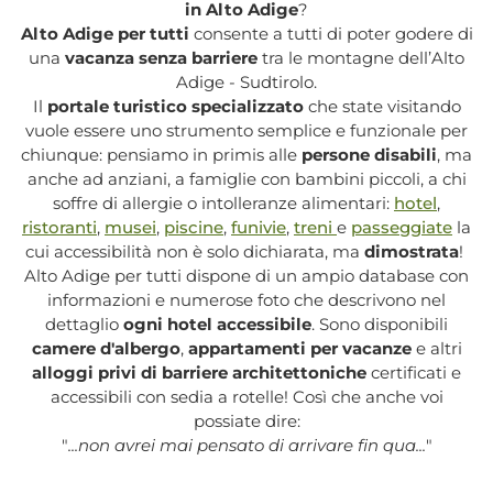
in Alto Adige
?
Alto Adige per tutti
consente a tutti di poter godere di
una
vacanza senza barriere
tra le montagne dell’Alto
Adige - Sudtirolo.
Il
portale turistico specializzato
che state visitando
vuole essere uno strumento semplice e funzionale per
chiunque: pensiamo in primis alle
persone disabili
, ma
anche ad anziani, a famiglie con bambini piccoli, a chi
soffre di allergie o intolleranze alimentari:
hotel
,
ristoranti
,
musei
,
piscine
,
funivie
,
treni
e
passeggiate
la
cui accessibilità non è solo dichiarata, ma
dimostrata
!
Alto Adige per tutti dispone di un ampio database con
informazioni e numerose foto che descrivono nel
dettaglio
ogni hotel accessibile
. Sono disponibili
camere d'albergo
,
appartamenti per vacanze
e altri
alloggi privi di barriere architettoniche
certificati e
accessibili con sedia a rotelle! Così che anche voi
possiate dire:
"
...non avrei mai pensato di arrivare fin qua...
"