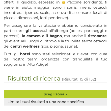
offerti. Il giudizio, espresso in
(faccine sorridenti), ti
viene in aiuto: maggiori sono i sorrisi, meno ostacoli
incontrerai (per es. scale, assenza di ascensore, locali di
piccole dimensioni, forti pendenze).
Per assegnare la valutazione abbiamo considerato in
particolare
gli accessi
all'albergo (ad es. parcheggi e
percorsi),
la camera e il bagno
, ma anche il
ristorante
,
gli eventuali luoghi di ritrovo e la fruibilità senza ostacoli
dei
centri wellness
(spa, piscina, sauna).
Tutti gli
hotel
sono stati selezionati e rilevati con cura
dal nostro team, organizza con tranquillità il tuo
soggiorno in Alto Adige!
Risultati di ricerca
(Risultati
15
di
152
)
Scegli zona
Limita i tuoi risultati a una zona specifica