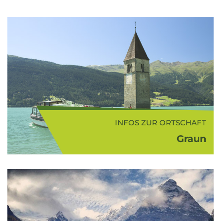
INFOS ZUR ORTSCHAFT
Graun
Die Gemeinde Graun im Vinschgau
(1.500 m ü.d.M.) mit den Fraktionen
Reschen und St. Valentin auf der
Haide, liegt am Eingang zum
schönen Langtauferer Tal, einem
guten Ausgangspunkt...