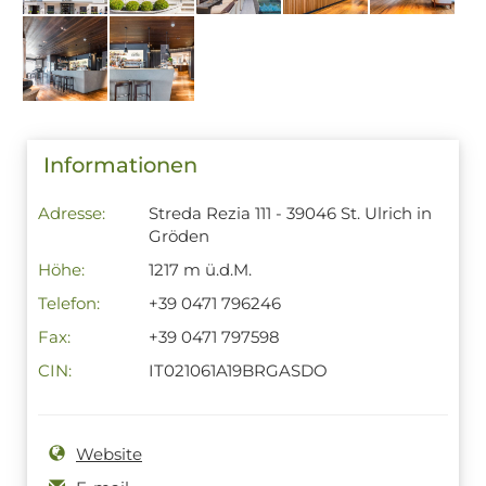
Informationen
Adresse:
Streda Rezia 111 - 39046 St. Ulrich in
Gröden
Höhe:
1217 m ü.d.M.
Telefon:
+39 0471 796246
Fax:
+39 0471 797598
CIN:
IT021061A19BRGASDO
Website