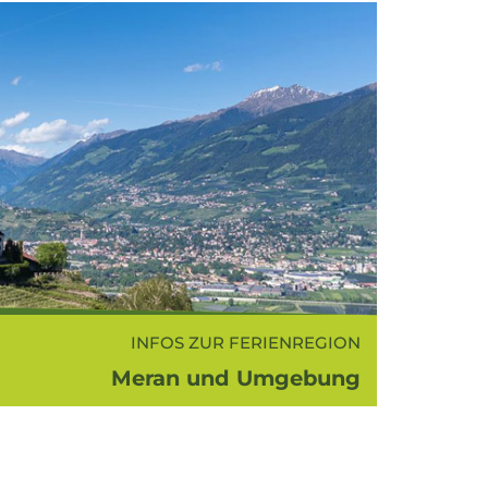
INFOS ZUR FERIENREGION
Meran und Umgebung
aner Land ist bezeichnend für Meran
gebung und erstreckt sich zwischen
Passeiertal, dem Schnalstal und dem