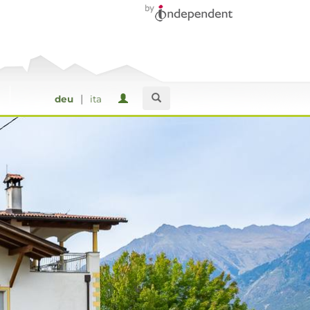
|
deu
ita