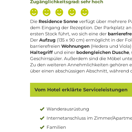
Zugänglichkeitsgrad: sehr hoch
Die
Residence Sonne
verfügt über mehrere Pa
dem Eingang der Rezeption. Der Parkplatz an
ersten Stock führt, wo sich eine der
barrieref
Der
Aufzug
(135 x 90 cm) ermöglicht in der F
barrierefreien
Wohnungen
(Hedera und Viola)
Haltegriff
und einer
bodengleichen Dusche
,
Geschirrspüler. Außerdem sind die Möbel u
Zu den weiteren Annehmlichkeiten gehören e
über einen abschüssigen Abschnitt, während 
Vom Hotel erklärte Serviceleistungen
Wanderausrüstung
Internetanschluss im Zimmer/Apartm
Familien