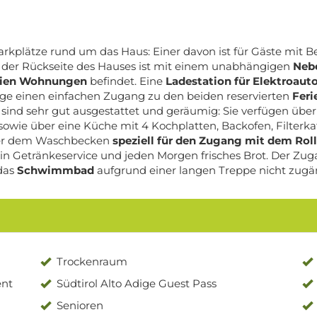
rkplätze rund um das Haus: Einer davon ist für Gäste mit Be
 der Rückseite des Hauses ist mit einem unabhängigen
Neb
reien Wohnungen
befindet. Eine
Ladestation für Elektroaut
olge einen einfachen Zugang zu den beiden reservierten
Fer
 sind sehr gut ausgestattet und geräumig: Sie verfügen üb
 sowie über eine Küche mit 4 Kochplatten, Backofen, Filter
nter dem Waschbecken
speziell für den Zugang mit dem Roll
in Getränkeservice und jeden Morgen frisches Brot. Der Z
das
Schwimmbad
aufgrund einer langen Treppe nicht zugäng
Trockenraum
ent
Südtirol Alto Adige Guest Pass
Senioren