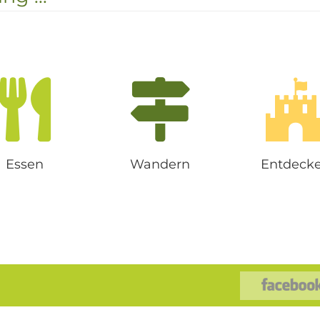
inem sehr sonnigen
Ult
Hang, überr...
Essen
Wandern
Entdeck