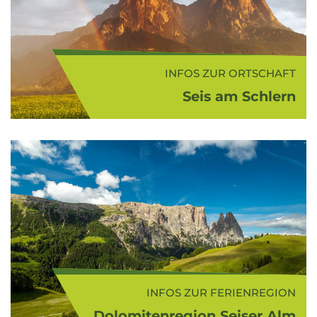
INFOS ZUR ORTSCHAFT
Seis am Schlern
Das sonnige Feriendorf Seis am
Schlern (1.004 m ü.d.M.) liegt am
Fuße der mächtigen Santnerspitze.
Umgeben von abfallenden Wiesen
und Wäldern ist der
traditionsreiche Fr...
INFOS ZUR FERIENREGION
Dolomitenregion Seiser Alm