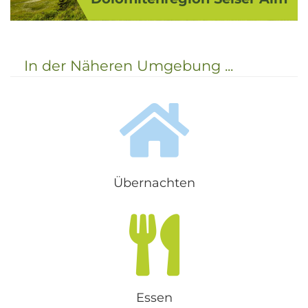
Die Seiseralm ist die größte
Hochalm Europas und liegt in den
weltbekannten Südtiroler
In der Näheren Umgebung ...
Dolomiten. Neben der
wunderschönen Seiser Alm
umfasst die gleichnamige
Ferienregio...
Übernachten
Essen