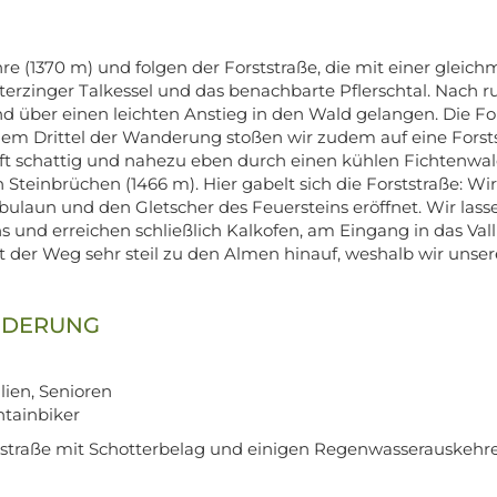
 (1370 m) und folgen der Forststraße, die mit einer gleich
 Sterzinger Talkessel und das benachbarte Pflerschtal. Nach 
 über einen leichten Anstieg in den Wald gelangen. Die For
inem Drittel der Wanderung stoßen wir zudem auf eine Forst
uft schattig und nahezu eben durch einen kühlen Fichtenwald
teinbrüchen (1466 m). Hier gabelt sich die Forststraße: Wir 
ribulaun und den Gletscher des Feuersteins eröffnet. Wir l
und erreichen schließlich Kalkofen, am Eingang in das Vallm
ührt der Weg sehr steil zu den Almen hinauf, weshalb wir un
NDERUNG
lien, Senioren
tainbiker
tstraße mit Schotterbelag und einigen Regenwasserauskehr