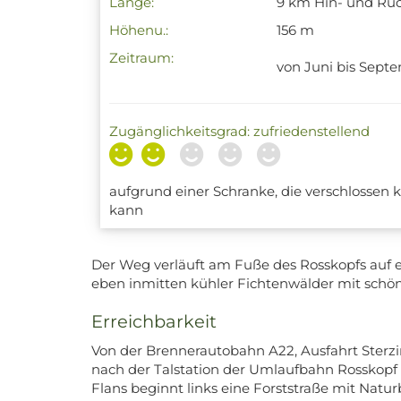
Länge:
9 km Hin- und R
Höhenu.:
156 m
Zeitraum:
von Juni bis Sept
Zugänglichkeitsgrad: zufriedenstellend
aufgrund einer Schranke, die verschloss
kann
Der Weg verläuft am Fuße des Rosskopfs auf e
eben inmitten kühler Fichtenwälder mit schöner
Erreichbarkeit
Von der Brennerautobahn A22, Ausfahrt Sterzi
nach der Talstation der Umlaufbahn Rosskopf l
Flans beginnt links eine Forststraße mit Natur