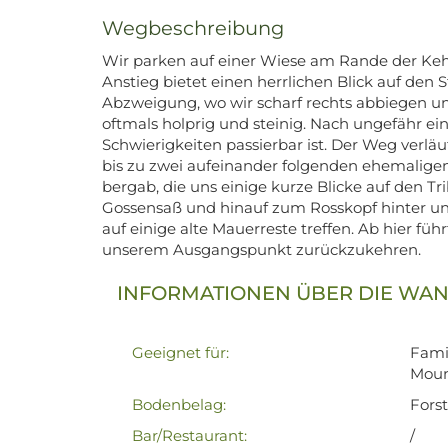
Wegbeschreibung
Wir parken auf einer Wiese am Rande der Kehre
Anstieg bietet einen herrlichen Blick auf den
Abzweigung, wo wir scharf rechts abbiegen und
oftmals holprig und steinig. Nach ungefähr e
Schwierigkeiten passierbar ist. Der Weg verlä
bis zu zwei aufeinander folgenden ehemaligen S
bergab, die uns einige kurze Blicke auf den T
Gossensaß und hinauf zum Rosskopf hinter uns 
auf einige alte Mauerreste treffen. Ab hier f
unserem Ausgangspunkt zurückzukehren.
INFORMATIONEN ÜBER DIE WA
Geeignet für:
Fami
Moun
Bodenbelag:
Fors
Bar/Restaurant:
/