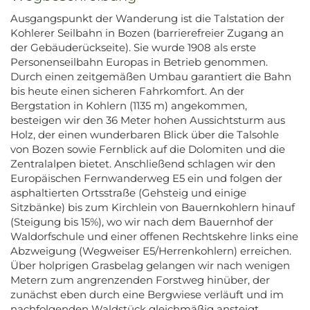
Ausgangspunkt der Wanderung ist die Talstation der
Kohlerer Seilbahn in Bozen (barrierefreier Zugang an
der Gebäuderückseite). Sie wurde 1908 als erste
Personenseilbahn Europas in Betrieb genommen.
Durch einen zeitgemäßen Umbau garantiert die Bahn
bis heute einen sicheren Fahrkomfort. An der
Bergstation in Kohlern (1135 m) angekommen,
besteigen wir den 36 Meter hohen Aussichtsturm aus
Holz, der einen wunderbaren Blick über die Talsohle
von Bozen sowie Fernblick auf die Dolomiten und die
Zentralalpen bietet. Anschließend schlagen wir den
Europäischen Fernwanderweg E5 ein und folgen der
asphaltierten Ortsstraße (Gehsteig und einige
Sitzbänke) bis zum Kirchlein von Bauernkohlern hinauf
(Steigung bis 15%), wo wir nach dem Bauernhof der
Waldorfschule und einer offenen Rechtskehre links eine
Abzweigung (Wegweiser E5/Herrenkohlern) erreichen.
Über holprigen Grasbelag gelangen wir nach wenigen
Metern zum angrenzenden Forstweg hinüber, der
zunächst eben durch eine Bergwiese verläuft und im
nachfolgenden Waldstück gleichmäßig ansteigt