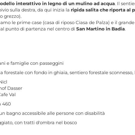
dello interattivo in legno di un mulino ad acqua
. Il sent
vio sulla destra, da qui inizia la
ripida salita che riporta al 
o grezzo).
giamo le prime case (casa di riposo Ciasa de Palza) e il grand
 al punto di partenza nel centro di
San Martino in Badia
.
ni e famiglie con passeggini
a forestale con fondo in ghiaia, sentiero forestale sconnesso, b
Nicl
hof Dasser
afe Val
a 460
n bagno accessibile alle persone con disabilità
giato, con tratti d'ombra nel bosco