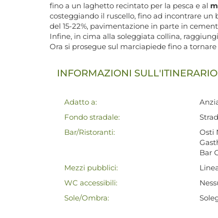
fino a un laghetto recintato per la pesca e al
mo
costeggiando il ruscello, fino ad incontrare un bi
del 15-22%, pavimentazione in parte in cement
Infine, in cima alla soleggiata collina, raggiun
Ora si prosegue sul marciapiede fino a tornare
INFORMAZIONI SULL'ITINERARIO
Adatto a:
Anzia
Fondo stradale:
Strad
Bar/Ristoranti:
Osti 
Gast
Bar C
Mezzi pubblici:
Line
WC accessibili:
Nessu
Sole/Ombra:
Soleg