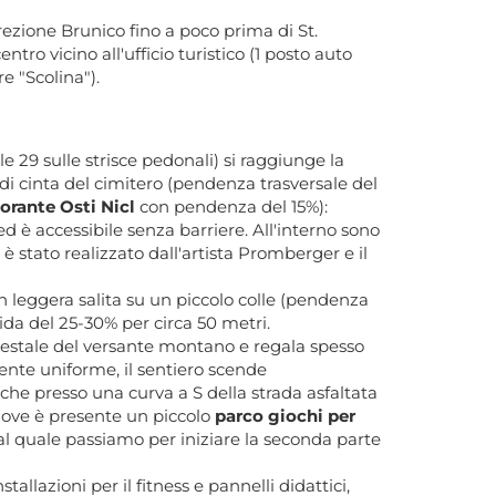
rezione Brunico fino a poco prima di St.
ntro vicino all'ufficio turistico (1 posto auto
e "Scolina").
le 29 sulle strisce pedonali) si raggiunge la
 di cinta del cimitero (pendenza trasversale del
torante Osti Nicl
con pendenza del 15%):
d è accessibile senza barriere. All'interno sono
è stato realizzato dall'artista Promberger e il
n leggera salita su un piccolo colle (pendenza
ida del 25-30% per circa 50 metri.
orestale del versante montano e regala spesso
nte uniforme, il sentiero scende
iche presso una curva a S della strada asfaltata
 dove è presente un piccolo
parco giochi per
 al quale passiamo per iniziare la seconda parte
llazioni per il fitness e pannelli didattici,