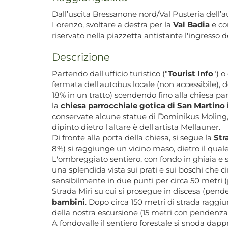
Dall’uscita Bressanone nord/Val Pusteria dell’au
Lorenzo, svoltare a destra per la
Val Badia
e co
riservato nella piazzetta antistante l'ingresso 
Descrizione
Partendo dall'ufficio turistico ("
Tourist Info
") o
fermata dell'autobus locale (non accessibile), d
18% in un tratto) scendendo fino alla chiesa par
la
chiesa parrocchiale gotica di San Martino 
conservate alcune statue di Dominikus Moling, sc
dipinto dietro l'altare è dell'artista Mellauner.
Di fronte alla porta della chiesa, si segue la
Str
8%) si raggiunge un vicino maso, dietro il qual
L'ombreggiato sentiero, con fondo in ghiaia e s
una splendida vista sui prati e sui boschi che 
sensibilmente in due punti per circa 50 metri (
Strada Mirì su cui si prosegue in discesa (pend
bambini
. Dopo circa 150 metri di strada raggi
della nostra escursione (15 metri con pendenza
A fondovalle il sentiero forestale si snoda dapp