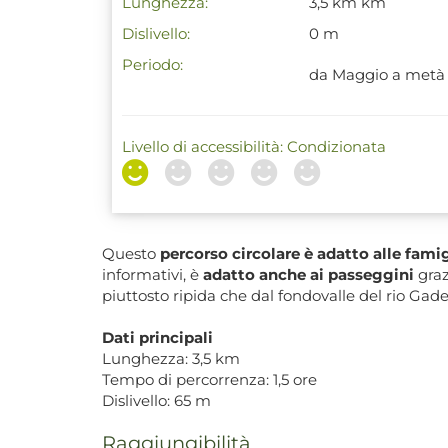
Lunghezza:
3,5 km km
Dislivello:
0 m
Periodo:
da Maggio a metà
Livello di accessibilità: Condizionata
Questo
percorso circolare è adatto alle fami
informativi, è
adatto anche ai passeggini
graz
piuttosto ripida che dal fondovalle del rio Gade
Dati principali
Lunghezza: 3,5 km
Tempo di percorrenza: 1,5 ore
Dislivello: 65 m
Raggiungibilità