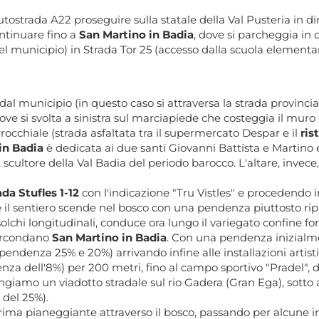
tostrada A22 proseguire sulla statale della Val Pusteria in di
ntinuare fino a
San Martino in Badia
, dove si parcheggia in ce
del municipio) in Strada Tor 25 (accesso dalla scuola elementar
 dal municipio (in questo caso si attraversa la strada provincia
ove si svolta a sinistra sul marciapiede che costeggia il muro
rocchiale (strada asfaltata tra il supermercato Despar e il
ris
in Badia
è dedicata ai due santi Giovanni Battista e Martino e
ultore della Val Badia del periodo barocco. L'altare, invece, 
ada Stufles 1-12
con l'indicazione "Tru Vistles" e procedendo i
e il sentiero scende nel bosco con una pendenza piuttosto rip
olchi longitudinali, conduce ora lungo il variegato confine f
circondano
San Martino in Badia
. Con una pendenza inizialme
pendenza 25% e 20%) arrivando infine alle installazioni artist
enza dell'8%) per 200 metri, fino al campo sportivo "Pradel",
ungiamo un viadotto stradale sul rio Gadera (Gran Ega), sotto
 del 25%).
rima pianeggiante attraverso il bosco, passando per alcune insta