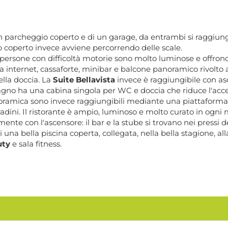
n parcheggio coperto e di un garage, da entrambi si raggiu
o coperto invece avviene percorrendo delle scale.
ersone con difficoltà motorie sono molto luminose e offrono
 a internet, cassaforte, minibar e balcone panoramico rivolto 
lla doccia. La
Suite Bellavista
invece è raggiungibile con a
o ha una cabina singola per WC e doccia che riduce l'accessib
ramica sono invece raggiungibili mediante una piattaforma el
dini. Il ristorante è ampio, luminoso e molto curato in ogni m
nte con l'ascensore: il bar e la stube si trovano nei pressi de
ti una bella piscina coperta, collegata, nella bella stagione, al
uty
e sala fitness.