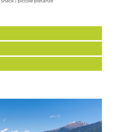
Snack / piccole pietanze