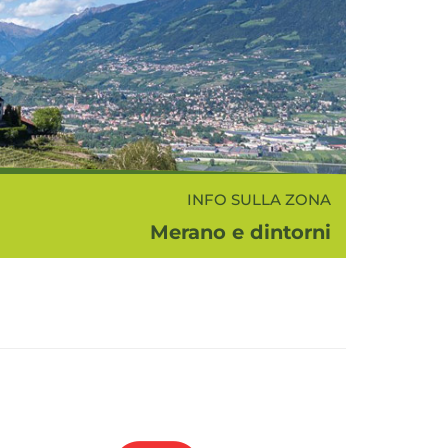
INFO SULLA ZONA
Merano e dintorni
 e dintorni si intende la bellissima e
orata zona nei dintorni di Merano che
rende la media Val d'Adige, la conca
a Val Passiria, la Val d'Ultimo e la Val
Senales...