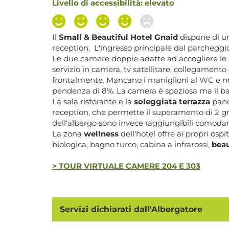
Livello di accessibilità: elevato
Il
Small & Beautiful Hotel Gnaid
dispone di u
reception. L'ingresso principale dal parcheggi
Le due camere doppie adatte ad accogliere le p
servizio in camera, tv satellitare, collegamento
frontalmente. Mancano i maniglioni al WC e ne
pendenza di 8%. La camera è spaziosa ma il bagn
La sala ristorante e la
soleggiata terrazza
pano
reception, che permette il superamento di 2 gra
dell'albergo sono invece raggiungibili comodame
La zona
wellness
dell'hotel offre ai propri ospi
biologica, bagno turco, cabina a infrarossi,
bea
> TOUR VIRTUALE CAMERE 204 E 303
Servizi dichiarati dall'Albergatore