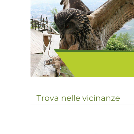
Il paese di Tirolo (596 m
posizione molto soleggiata
Trova nelle vicinanze
bassa dorsale del Monte 
città di Merano. Da qui 