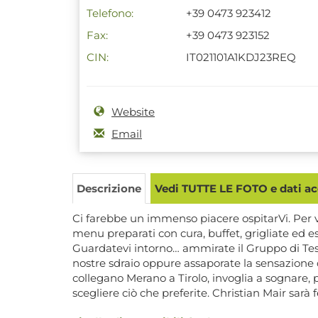
Telefono:
+39 0473 923412
Fax:
+39 0473 923152
CIN:
IT021101A1KDJ23REQ
Website
Email
Descrizione
Vedi TUTTE LE FOTO e dati acc
Ci farebbe un immenso piacere ospitarVi. Per v
menu preparati con cura, buffet, grigliate ed e
Guardatevi intorno… ammirate il Gruppo di Tes
nostre sdraio oppure assaporate la sensazione d
collegano Merano a Tirolo, invoglia a sognare, p
scegliere ciò che preferite. Christian Mair sar