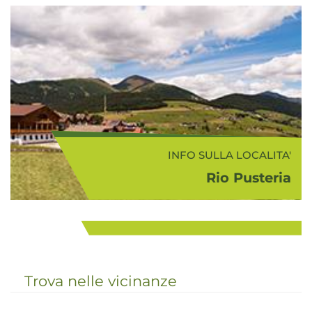
INFO SULLA LOCALITA'
Rio Pusteria
INFO SULLA ZONA
La tranquilla località di Rio Pusteria
Bressanone e dintorni
(775 m s.l.m.) giace raccolta su un
terrazzo all'inizio dell'omonima
...
valle sotto la ripida e scoscesa
fiancata boscosa dell'altopian...
Trova nelle vicinanze