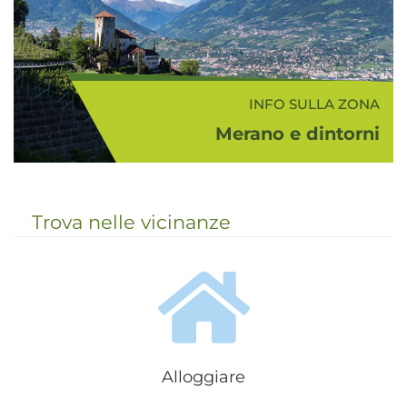
INFO SULLA ZONA
Merano e dintorni
Con Merano e dintorni si intende la
bellissima e colorata zona nei
dintorni di Merano che comprende
Trova nelle vicinanze
la media Val d'Adige, la conca
meranese, la Val Passiria, la Val
d'Ultimo e la Val Senales...
Alloggiare