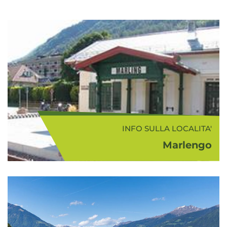
INFO SULLA LOCALITA'
Marlengo
Marlengo, situato in zona collinare
a 363 m s.l.m, dista appena 3 km da
Merano. Immerso tra vigneti e
frutteti, il comune di Marlengo è
favorito da un clima mite che
caratterizza tutt...