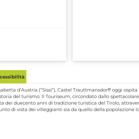
essibilità
abetta d’Austria (“Sissi”), Castel Trauttmansdorff oggi ospita 
a storia del turismo. Il Touriseum, circondato dallo spettacola
ei duecento anni di tradizione turistica del Tirolo, attraverso 
unto di vista dei villeggianti sia da quello della popolazione l