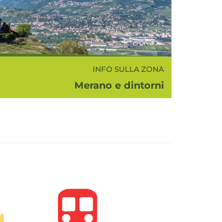
INFO SULLA ZONA
Merano e dintorni
 e dintorni si intende la bellissima e
orata zona nei dintorni di Merano che
rende la media Val d'Adige, la conca
a Val Passiria, la Val d'Ultimo e la Val
Senales...