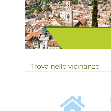
Merano (325 m s.l.m.)
circondata da alte monta
Trova nelle vicinanze
coltivate a vigneti e frutteti. 
che abbia mai visto" scrive