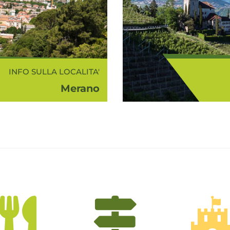
INFO SULLA LOCALITA'
Merano
 sorge in una conca
Con Merano
gne e dolci colline
col
"Il più bel paesaggio
comp
va Franz Kafka ne...
meranese, l